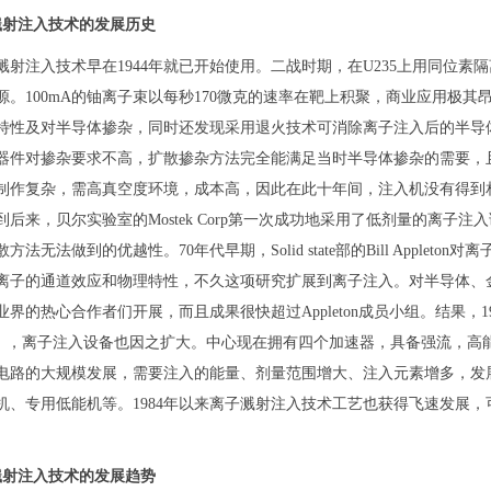
溅射注入技术的发展历史
溅射注入技术早在1944年就已开始使用。二战时期，在U235上用同位素
源。100mA的铀离子束以每秒170微克的速率在靶上积聚，商业应用极其
特性及对半导体掺杂，同时还发现采用退火技术可消除离子注入后的半导体晶
器件对掺杂要求不高，扩散掺杂方法完全能满足当时半导体掺杂的需要，
制作复杂，需高真空度环境，成本高，因此在此十年间，注入机没有得到
到后来，贝尔实验室的Mostek Corp第一次成功地采用了低剂量的离子
方法无法做到的优越性。70年代早期，Solid state部的Bill Apple
离子的通道效应和物理特性，不久这项研究扩展到离子注入。对半导体、
业界的热心合作者们开展，而且成果很快超过Appleton成员小组。结果，
C），离子注入设备也因之扩大。中心现在拥有四个加速器，具备强流，高
电路的大规模发展，需要注入的能量、剂量范围增大、注入元素增多，发
机、专用低能机等。1984年以来离子溅射注入技术工艺也获得飞速发展
溅射注入技术的发展趋势