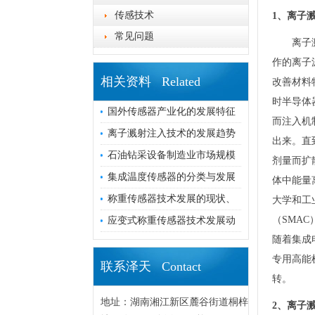
传感技术
1、
离子
常见问题
离子
作的离子
相关资料 Related
改善材料
时半导体
国外传感器产业化的发展特征
而注入机
离子溅射注入技术的发展趋势
出来。直
石油钻采设备制造业市场规模
剂量而扩散
集成温度传感器的分类与发展
体中能量
称重传感器技术发展的现状、
大学和工
（SMA
应变式称重传感器技术发展动
随着集成
专用高能
联系泽天 Contact
转。
地址：湖南湘江新区麓谷街道桐梓
2、离子