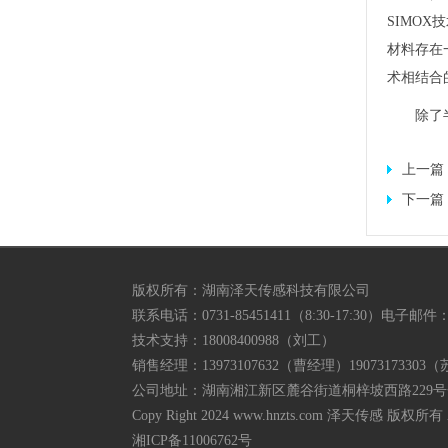
SIMO
材料存在
术相结合
除了
上一篇
下一篇
版权所有：湖南泽天传感科技有限公司
联系电话：0731-85451411（8:30-17:30）电子邮件：sal
技术支持：18008400988（刘工）
销售经理：13973107632（曹经理）19073173303
公司地址：湖南湘江新区麓谷街道桐梓坡西路229号金泓
Copy Right 2024 www.hnzts.com 泽天传感 版权所有 All
湘ICP备11006762号