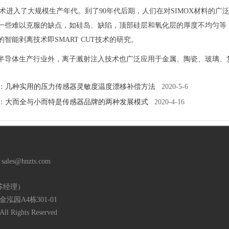
X技术进入了大规模生产年代。到了90年代后期，人们在对SIMOX材料的广
一些难以克服的缺点，如硅岛、缺陷，顶部硅层和氧化层的厚度不均匀等
的智能剥离技术即SMART CUT技术的研究。
半导体生产行业外，离子溅射注入技术也广泛应用于金属、陶瓷、玻璃、
：
几种实用的压力传感器灵敏度温度漂移补偿方法
2020-5-6
：
大而全与小而特是传感器品牌的两种发展模式
2020-4-16
es@hnzts.com
（苏经理）
园A4栋301-01
 Rights Reserved