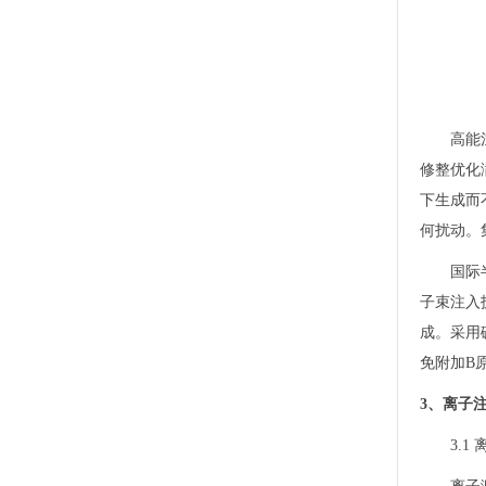
高能
修整优化
下生成而
何扰动。
国际
子束注入
成。采用
免附加B
3、离子
3.