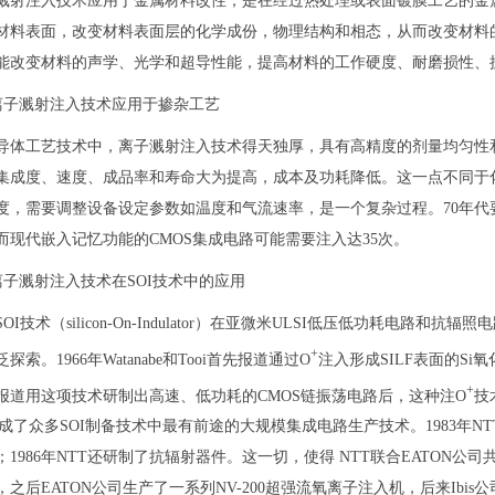
溅射注入技术应用于金属材料改性，是在经过热处理或表面镀膜工艺的金
材料表面，改变材料表面层的化学成份，物理结构和相态，从而改变材料
能改变材料的声学、光学和超导性能，提高材料的工作硬度、耐磨损性、
2 离子溅射注入技术应用于掺杂工艺
导体工艺技术中，离子溅射注入技术得天独厚，具有高精度的剂量均匀性
集成度、速度、成品率和寿命大为提高，成本及功耗降低。这一点不同于
度，需要调整设备设定参数如温度和气流速率，是一个复杂过程。70年代要
而现代嵌入记忆功能的CMOS集成电路可能需要注入达35次。
3 离子溅射注入技术在SOI技术中的应用
OI技术（silicon-On-Indulator）在亚微米ULSI低压低功耗电路
+
探索。1966年Watanabe和Tooi首先报道通过O
注入形成SILF表面的Si
+
T报道用这项技术研制出高速、低功耗的CMOS链振荡电路后，这种注O
技
就成了众多SOI制备技术中最有前途的大规模集成电路生产技术。1983年NT
；1986年NTT还研制了抗辐射器件。这一切，使得 NTT联合EATON
），之后EATON公司生产了一系列NV-200超强流氧离子注入机，后来Ibis公