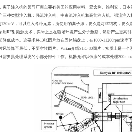
，离子注入机的领导厂商主要有美国的应用材料、亚舍利、维利安，日本的
产三种类型注入机：强流注入机、中束流注入机和高能注入机。强流注入
eV到120keV，可以注入各种元素，所使用的离子源，要么是灯丝结构，
采用RF射频源技术，实际上是在磁场环境产生分子激励，然后产生更高
降低成本。这要求将13张圆片放在固体铝盘上，在1000-11200rpm速率
片风险降至最低，不要空转圆片。Varian介绍SHC-80圆片，实质上是
只需要批处理系统的小部分部件工作。机器允许以低廉的成本处理200mm和