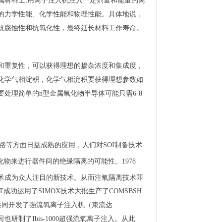
属材料上,用离子注入机注入一定剂量和能量的离
的力学性能、化学性能和物理性能。具体地说，
抗腐蚀性和抗氧化性，最终延长材料工作寿命。
和重复性，可以获得理想的掺杂浓度和集成度，
化学气相淀积，化学气相淀积要获得理想参数如
处理简单的n型金属氧化物半导体可能只需6-8
和抗辐照电路等方面日益成熟的应用，人们对SOI制备技术
氧化物来进行器件间的绝缘隔离的可能性。1978
术成为众人注目的新技术。从而注氧隔离技术即
T成功运用了SIMOX技术大批生产了COMSBSH
公司共同开发了强流氧离子注入机（束流达
司也研制了Ibis-1000超强流氧离子注入。从此