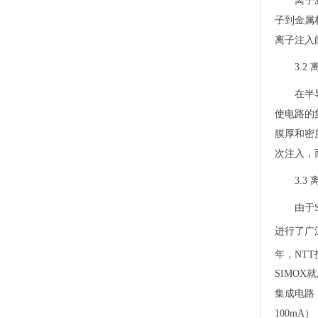
离子
子到金属
离子注入
3.
在半
使电路的
膜厚和密
次注入，
3.
由于S
进行了广泛
年，NT
SIMOX
集成电路
100mA