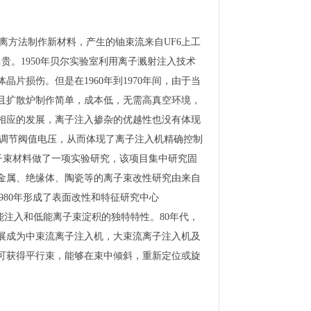
隔离方法制作新材料，产生的铀束流来自UF6上工
昂贵。1950年贝尔实验室利用离子溅射注入技术
片损伤。但是在1960年到1970年间，由于当
且扩散炉制作简单，成本低，无需高真空环境，
相应的发展，离子注入掺杂的优越性也没有体现
注入调节阀值电压，从而体现了离子注入机精确控制
ton对离子束材料做了一项实验研究，该项目集中研究固
金属、绝缘体、陶瓷等的离子束改性研究由来自
1980年形成了表面改性和特征研究中心
能注入和低能离子束淀积的独特特性。80年代，
展成为中束流离子注入机，大束流离子注入机及
，可获得平行束，能够在束中倾斜，重新定位或旋