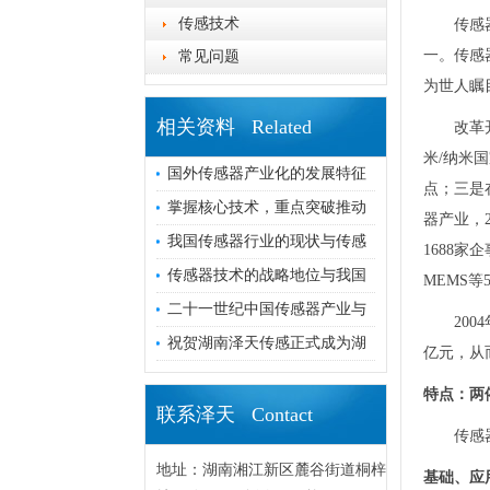
传感技术
传感
一。传感
常见问题
为世人瞩
相关资料 Related
改革
米/纳米
国外传感器产业化的发展特征
点；三是
掌握核心技术，重点突破推动
器产业，
我国传感器行业的现状与传感
1688
传感器技术的战略地位与我国
MEMS
二十一世纪中国传感器产业与
20
祝贺湖南泽天传感正式成为湖
亿元，从
特点：两
联系泽天 Contact
传感
地址：湖南湘江新区麓谷街道桐梓
基础、应