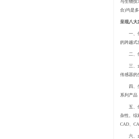
与生物技
合)均是
呈现八大
一、
的跨越式
二、
三、
传感器的
四、
系列产品
五、
杂性。综
CAD、
六、