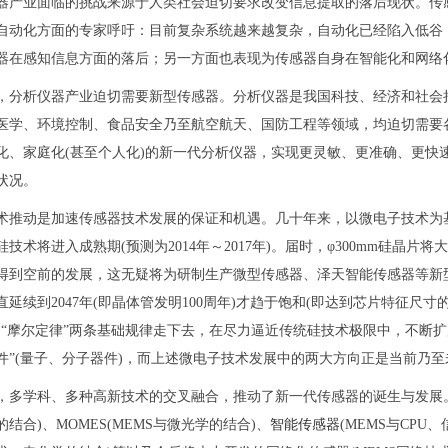
器产业面临的挑战来源于人类社会迫切要求改变信息提取的落后现状。传
自动化方面的专家呼吁：目前复杂系统越来越复杂，自动化已经陷入低谷
器在感知信息方面的落后；另一方面也表现为传感器自身在智能化和网络
，分析仪器产业迫切需要新型传感器。分析仪器是我国科技、经济和社会
医学、环境控制、食品安全乃至航空航天、国防工程等领域，均迫切需要
化、家庭化(甚至个人化)的新一代分析仪器，实现更灵敏、更准确、更快
状况。
术推动是加速传感器技术发展的保证和机遇。几十年来，以微电子技术为基
硅技术将进入成熟期(预测为2014年～2017年)。届时，φ300mm硅晶
得到空前的发展，这无疑将为研制生产微型传感器、泽天智能传感器等新
直延续到2047年(即晶体管发明100周年)才趋于饱和(即达到芯片特征尺
和“摩尔定律”两条基础规律走下去，在尽力逼近传统硅技术极限中，不断扩展
件”(量子、分子器件)，而上述微电子技术发展中的两大方向正是当前乃至
，多学科、多种高新技术的交叉融合，推动了新一代传感器的诞生与发展。
结合)、MOMES(MEMS与微光学的结合)、
智能传感器
(MEMS与CPU