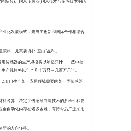
术的结合)、纳米传感器(纳米技术与传感技术的结
产业化发展模式，走自主创新和国际合作相结合
倾斜，尤其要填补“空白”品种。
通用传感器
的生产规模将以年亿只计，一些中档
器的生产规模将以年产几十万只～几百万只计。
；2.专门生产某一应用领域需要的某一类传感器
材料各异，决定了传感器制造技术的多样性和复
程全自动化尚存在诸多困难，有待今后广泛采用
创新的方向转移。