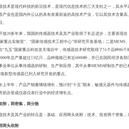
器技术是现代科技的前沿技术，是现代信息技术的三大支柱之一，其水平
器产业也是国内外公认的具有发展前途的高技术产业，它以其技术含量高
目。
开放20多年来，我国的传感器技术及其产业取得了长足进步，主要表现在：
国家重点实验室”、“国家传感技术工程中心”等研究开发基地；二是MEMS
在“九五”国家重点科技攻关项目中，传感器技术研究取得了51个品种86
2000年总产量超过13亿只，品种规格已有近6000种，并已在国民经济
家企事业单位从事传感器的研制、生产和应用，其中从事MEMS研制生产的已
等5项新型传感器已列入研究开发的重点。
04年上半年，产品产销量继续增长，预计到“十五”期末，敏感元器件与传感
而初步形成仪器仪表行业中的经济增长点。
依附，两密集，两分散
器技术及其产业的特点是：基础、应用两头依附；技术、投资两个密集；
用两头依附